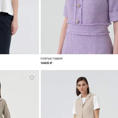
платье павия
14400 ₽