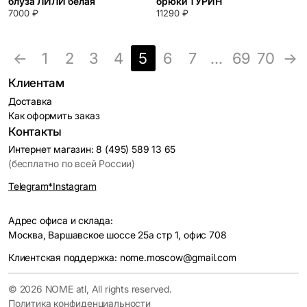
блуза ЛИЛИ белая
брюки ТУРИН
7000 ₽
11290 ₽
←
1
2
3
4
5
6
7
...
69
70
→
Клиентам
Доставка
Как оформить заказ
Контакты
Интернет магазин: 8 (495) 589 13 65
(бесплатно по всей России)
Telegram
*Instagram
Адрес офиса и склада:
Москва, Варшавское шоссе 25а стр 1, офис 708
Клиентская поддержка: nome.moscow@gmail.com
© 2026 NOME atl, All rights reserved.
Политика конфиденциальности